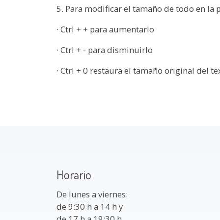
5. Para modificar el tamaño de todo en la 
· Ctrl + + para aumentarlo
· Ctrl + - para disminuirlo
· Ctrl + 0 restaura el tamaño original del te
Horario
De lunes a viernes:
de 9:30 h a 14 h y
de 17 h a 19:30 h